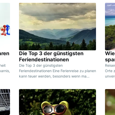
aren
Die Top 3 der günstigsten
Wie
Feriendestinationen
spa
heit
Die Top 3 der günstigsten
Reisen
parnis,
Feriendestinationen Eine Ferienreise zu planen
Orte 
kann teuer werden, besonders wenn ma…
unver