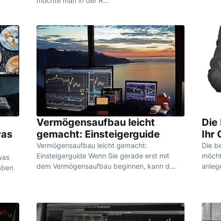
möchte man in der R…
Vermögensaufbau leicht
Die
was
gemacht: Einsteigerguide
Ihr 
Vermögensaufbau leicht gemacht:
Die b
Einsteigerguide Wenn Sie gerade erst mit
möcht
was
dem Vermögensaufbau beginnen, kann d…
anleg
aben