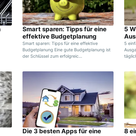
n
Smart sparen: Tipps für eine
5 W
effektive Budgetplanung
Aus
Smart sparen: Tipps für eine effektive
5 ein
Budgetplanung Eine gute Budgetplanung ist
Ausga
der Schlüssel zum erfolgreic…
tägli
Die 3 besten Apps für eine
8 e