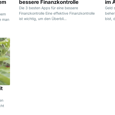
nem
bessere Finanzkontrolle
im A
Die 3 besten Apps für eine bessere
Geld s
Finanzkontrolle Eine effektive Finanzkontrolle
beher
inem
ist wichtig, um den Überbli…
bist, 
ie man
it
en
cht