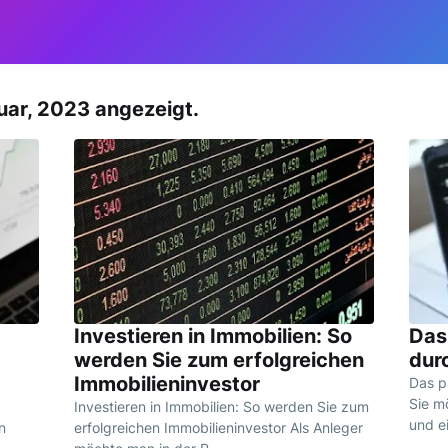
uar, 2023 angezeigt.
Investieren in Immobilien: So
Das
werden Sie zum erfolgreichen
dur
Immobilieninvestor
Das p
Sie m
Investieren in Immobilien: So werden Sie zum
und e
n
erfolgreichen Immobilieninvestor Als Anleger