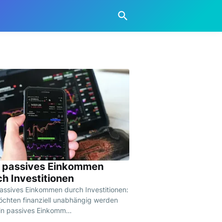
 passives Einkommen
ch Investitionen
assives Einkommen durch Investitionen:
öchten finanziell unabhängig werden
in passives Einkomm…