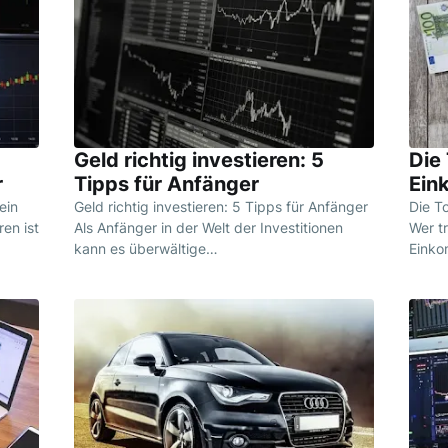
Geld richtig investieren: 5
Die
r
Tipps für Anfänger
Ein
ein
Geld richtig investieren: 5 Tipps für Anfänger
Die T
ren ist
Als Anfänger in der Welt der Investitionen
Wer t
kann es überwältige…
Einko